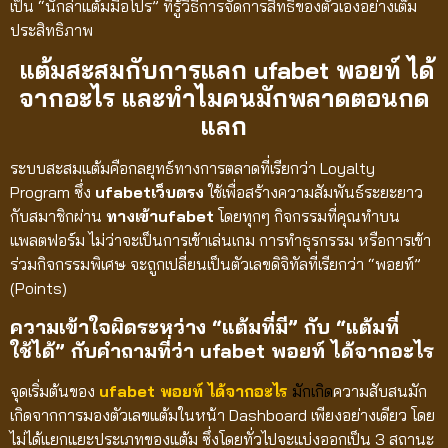
เป็น “นักล่าแต้มมือโปร” ที่รู้วิธีการจัดการสิทธิ์ของตัวเองอย่างเต็ม
ประสิทธิภาพ
แต้มสะสมกับการแลก
ufabet พอยท์ ได้
จากอะไร
และทำไมคนมักพลาดตอนกด
แลก
ระบบสะสมแต้มคือกลยุทธ์ทางการตลาดที่เรียกว่า Loyalty
Program ซึ่ง
ufabetเว็บตรง
ใช้เพื่อสร้างความสัมพันธ์ระยะยาว
กับสมาชิกผ่าน
ทางเข้าufabet
โดยทุกๆ กิจกรรมที่คุณทำบน
แพลตฟอร์ม ไม่ว่าจะเป็นการเข้าเล่นเกม การทำธุรกรรม หรือการเข้า
ร่วมกิจกรรมพิเศษ จะถูกเปลี่ยนเป็นตัวเลขดิจิทัลที่เรียกว่า “พอยท์”
(Points)
ความเข้าใจผิดระหว่าง “แต้มที่มี” กับ “แต้มที่
ใช้ได้” กับคำถามที่ว่า
ufabet พอยท์ ได้จากอะไร
จุดเริ่มต้นของ
ufabet พอยท์ ได้จากอะไร
มักเกิด
ความสับสนมัก
เกิดจากการมองตัวเลขแต้มในหน้า Dashboard เพียงอย่างเดียว โดย
ไม่ได้แยกแยะประเภทของแต้ม ซึ่งโดยทั่วไปจะแบ่งออกเป็น 3 สถานะ