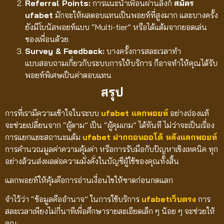
Referral Points:
การแนะนำเพื่อนผ่านลิงก์
สมัคร
ufabet
มักจะให้ผลตอบแทนเป็นพอยท์ที่สูงมาก และบางครั้ง
ยังมีโบนัสพอยท์แบบ “Multi-tier” หรือได้แต้มจากยอดเล่น
ของเพื่อนด้วย
Survey & Feedback:
บางครั้งการสละเวลาทำ
แบบสอบถามเกี่ยวกับระบบการให้บริการ ก็อาจทำให้คุณได้รับ
พอยท์พิเศษเป็นค่าตอบแทน
สรุป
การที่เรามีความเข้าใจในระบบ
ufabet แลกพอยท์
อย่างถ่องแท้
จะช่วยเปลี่ยนจาก “ผู้ตาม” เป็น “ผู้คุมเกม” ได้ทันที ไม่ว่าจะเป็นเรื่อง
การแยกแยะสถานะแต้ม
ufabet ฝากถอนออโต้ หลังแลกพอยท์
การคำนวณมูลค่าความคุ้มค่า หรือการรับมือกับปัญหาเชิงเทคนิค ทุก
อย่างล้วนส่งผลต่อความมั่งคั่งในบัญชีผู้ใช้ของคุณทั้งสิ้น
แลกพอยท์ให้คุ้มคือการอ่านเงื่อนไขให้ขาดก่อนกดแลก
จำไว้ว่า “ข้อมูลคืออำนาจ” ในการใช้บริการ
ufabetเว็บตรง
การ
สละเวลาเพียงไม่กี่นาทีเพื่อศึกษารายละเอียดเล็ก ๆ น้อย ๆ จะช่วยให้
คุณ: