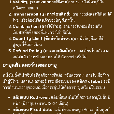
Validity (ระยะเวลาการใช้งาน):
ของรางวัลมีอายุกี่วัน
หลังจากกดแลก
Transferability (การโอนสิทธิ์):
สามารถส่งต่อให้เพื่อนได้
ไหม หรือต้องใช้โดยเจ้าของบัญชีเท่านั้น
Combination (การใช้ร่วม):
สามารถใช้พอยท์ร่วมกับ
เงินสดเพื่อซื้อของที่แพงกว่าได้หรือไม่
Quantity Limit (ขีดจำกัดจำนวน):
หนึ่งบัญชีแลกได้
สูงสุดกี่ชิ้นต่อเดือน
Refund Policy (การขอแต้มคืน):
หากเปลี่ยนใจหลังจาก
กดไปแล้ว 1 นาที ระบบยอมให้ Cancel หรือไม่
อายุแต้มและวันหมดอายุ
หนึ่งในสิ่งที่น่าเจ็บใจที่สุดคือการที่แต้ม “อันตรธาน” หายไปเมื่อก้าว
เข้าสู่ปีใหม่ หลายแพลตฟอร์มรวมถึงระบบของ
สมัคร ufabet
จะมี
การกำหนดอายุของแต้มเพื่อกระตุ้นให้เกิดการหมุนเวียนในระบบ
แต้มแบบ Roll-over:
แต้มที่สะสมในปีนี้จะหมดอายุในสิ้นปี
หน้า (มีอายุประมาณ 12-24 เดือน)
แต้มแบบ Fixed-date:
แต้มทั้งหมดจะถูก Reset เป็นศูนย์