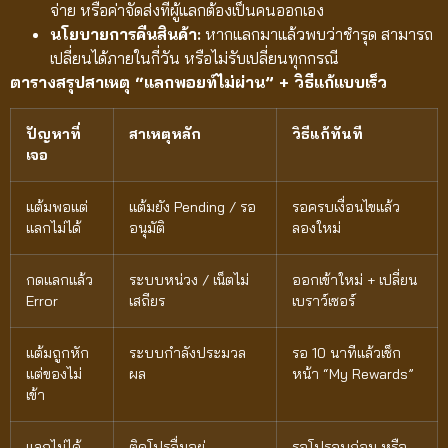
จ่าย หรือค่าจัดส่งที่ผู้แลกต้องเป็นคนออกเอง
นโยบายการคืนสินค้า:
หากแลกมาแล้วพบว่าชำรุด สามารถ
เปลี่ยนได้ภายในกี่วัน หรือไม่รับเปลี่ยนทุกกรณี
ตารางสรุปสาเหตุ “แลกพอยท์ไม่ผ่าน” + วิธีแก้แบบเร็ว
ปัญหาที่
สาเหตุหลัก
วิธีแก้ทันที
เจอ
แต้มพอแต่
แต้มยัง Pending / รอ
รอครบเงื่อนไขแล้ว
แลกไม่ได้
อนุมัติ
ลองใหม่
กดแลกแล้ว
ระบบหน่วง / เน็ตไม่
ออกเข้าใหม่ + เปลี่ยน
Error
เสถียร
เบราว์เซอร์
แต้มถูกหัก
ระบบกำลังประมวล
รอ 10 นาทีแล้วเช็ก
แต่ของไม่
ผล
หน้า “My Rewards”
เข้า
แลกไม่ได้
ติดโปรอื่นอยู่
รอโปรจบก่อน หรือ