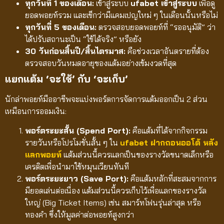
ทุกวันที่ 1 ของเดือน:
เข้าสู่ระบบ
ufabet เข้าสู่ระบบ
เพื่อดู
ยอดพอยท์รวม และเช็กว่ามีแคมเปญใหม่ ๆ ในเดือนนั้นหรือไม่
ทุกวันที่ 5 ของเดือน:
ตรวจสอบยอดพอยท์ที่ “รออนุมัติ” ว่า
ได้ปรับสถานะเป็น “ใช้ได้จริง” หรือยัง
30 วันก่อนสิ้นปี/สิ้นไตรมาส:
คือช่วงเวลาอันตรายที่ต้อง
ตรวจสอบวันหมดอายุของแต้มอย่างเข้มงวดที่สุด
แยกแต้ม ‘จะใช้’ กับ ‘จะเก็บ’
นักล่าพอยท์มืออาชีพจะแบ่งพอร์ตการจัดการแต้มออกเป็น 2 ส่วน
เหมือนการออมเงิน:
พอร์ตระยะสั้น (Spend Port):
คือแต้มที่ได้จากกิจกรรม
รายวันหรือโปรโมชั่นสั้น ๆ ใน
ufabet ฝากถอนออโต้ หลัง
แลกพอยท์
แต้มส่วนนี้ควรแลกเป็นของรางวัลขนาดเล็กหรือ
เครดิตเพื่อนำมาใช้หมุนเวียนทันที
พอร์ตระยะยาว (Save Port):
คือแต้มหลักที่สะสมจากการ
มียอดเล่นต่อเนื่อง แต้มส่วนนี้ควรเก็บไว้เพื่อแลกของรางวัล
ใหญ่ (Big Ticket Items) เช่น สมาร์ทโฟนรุ่นล่าสุด หรือ
ทองคำ ซึ่งให้มูลค่าต่อพอยท์สูงกว่า