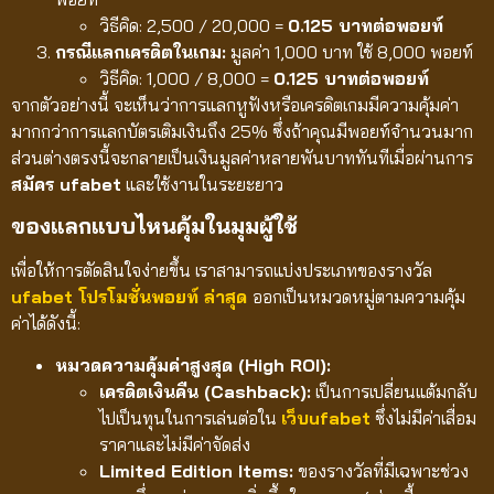
วิธีคิด: 2,500 / 20,000 =
0.125 บาทต่อพอยท์
กรณีแลกเครดิตในเกม:
มูลค่า 1,000 บาท ใช้ 8,000 พอยท์
วิธีคิด: 1,000 / 8,000 =
0.125 บาทต่อพอยท์
จากตัวอย่างนี้ จะเห็นว่าการแลกหูฟังหรือเครดิตเกมมีความคุ้มค่า
มากกว่าการแลกบัตรเติมเงินถึง 25% ซึ่งถ้าคุณมีพอยท์จำนวนมาก
ส่วนต่างตรงนี้จะกลายเป็นเงินมูลค่าหลายพันบาททันทีเมื่อผ่านการ
สมัคร ufabet
และใช้งานในระยะยาว
ของแลกแบบไหนคุ้มในมุมผู้ใช้
เพื่อให้การตัดสินใจง่ายขึ้น เราสามารถแบ่งประเภทของรางวัล
ufabet โปรโมชั่นพอยท์ ล่าสุด
ออกเป็นหมวดหมู่ตามความคุ้ม
ค่าได้ดังนี้:
หมวดความคุ้มค่าสูงสุด (High ROI):
เครดิตเงินคืน (Cashback):
เป็นการเปลี่ยนแต้มกลับ
ไปเป็นทุนในการเล่นต่อใน
เว็บufabet
ซึ่งไม่มีค่าเสื่อม
ราคาและไม่มีค่าจัดส่ง
Limited Edition Items:
ของรางวัลที่มีเฉพาะช่วง