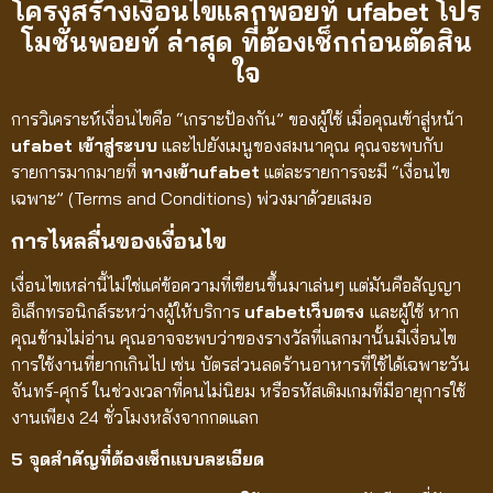
โครงสร้างเงื่อนไขแลกพอยท์
ufabet โปร
โมชั่นพอยท์ ล่าสุด
ที่ต้องเช็กก่อนตัดสิน
ใจ
การวิเคราะห์เงื่อนไขคือ “เกราะป้องกัน” ของผู้ใช้ เมื่อคุณเข้าสู่หน้า
ufabet เข้าสู่ระบบ
และไปยังเมนูของสมนาคุณ คุณจะพบกับ
รายการมากมายที่
ทางเข้าufabet
แต่ละรายการจะมี “เงื่อนไข
เฉพาะ” (Terms and Conditions) พ่วงมาด้วยเสมอ
การไหลลื่นของเงื่อนไข
เงื่อนไขเหล่านี้ไม่ใช่แค่ข้อความที่เขียนขึ้นมาเล่นๆ แต่มันคือสัญญา
อิเล็กทรอนิกส์ระหว่างผู้ให้บริการ
ufabetเว็บตรง
และผู้ใช้ หาก
คุณข้ามไม่อ่าน คุณอาจจะพบว่าของรางวัลที่แลกมานั้นมีเงื่อนไข
การใช้งานที่ยากเกินไป เช่น บัตรส่วนลดร้านอาหารที่ใช้ได้เฉพาะวัน
จันทร์-ศุกร์ ในช่วงเวลาที่คนไม่นิยม หรือรหัสเติมเกมที่มีอายุการใช้
งานเพียง 24 ชั่วโมงหลังจากกดแลก
5 จุดสำคัญที่ต้องเช็กแบบละเอียด