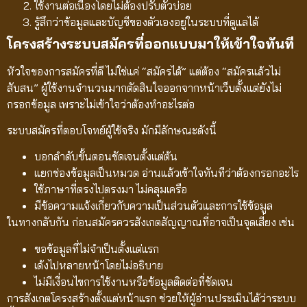
ใช้งานต่อเนื่องโดยไม่ต้องปรับตัวบ่อย
รู้สึกว่าข้อมูลและบัญชีของตัวเองอยู่ในระบบที่ดูแลได้
โครงสร้างระบบสมัครที่ออกแบบมาให้เข้าใจทันที
หัวใจของการสมัครที่ดี ไม่ใช่แค่ “สมัครได้” แต่ต้อง “สมัครแล้วไม่
สับสน”
ผู้ใช้งานจำนวนมากตัดสินใจออกจากหน้าเว็บตั้งแต่ยังไม่
กรอกข้อมูล เพราะไม่เข้าใจว่าต้องทำอะไรต่อ
ระบบสมัครที่ตอบโจทย์ผู้ใช้จริง มักมีลักษณะดังนี้
บอกลำดับขั้นตอนชัดเจนตั้งแต่ต้น
แยกช่องข้อมูลเป็นหมวด อ่านแล้วเข้าใจทันทีว่าต้องกรอกอะไร
ใช้ภาษาที่ตรงไปตรงมา ไม่คลุมเครือ
มีข้อความแจ้งเกี่ยวกับความเป็นส่วนตัวและการใช้ข้อมูล
ในทางกลับกัน ก่อนสมัครควรสังเกตสัญญาณที่อาจเป็นจุดเสี่ยง เช่น
ขอข้อมูลที่ไม่จำเป็นตั้งแต่แรก
เด้งไปหลายหน้าโดยไม่อธิบาย
ไม่มีเงื่อนไขการใช้งานหรือข้อมูลติดต่อที่ชัดเจน
การสังเกตโครงสร้างตั้งแต่หน้าแรก ช่วยให้ผู้อ่านประเมินได้ว่าระบบ