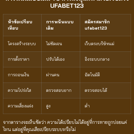
UFABET123
หัวข้อเปรียบ
การพนันแบบ
สมัครสมาชิก
เทียบ
เดิม
ufabet123
โครงสร้างระบบ
ไม่ชัดเจน
เว็บตรงบริษัทแม่
การตั้งราคา
ปรับได้เอง
อิงระบบกลาง
การถอนเงิน
ผ่านคน
อัตโนมัติ
ความโปร่งใส
ตรวจสอบยาก
ตรวจสอบได้
ความเสี่ยงแฝง
สูง
ต่ำ
จากตารางจะเห็นชัดว่า
ความได้เปรียบไม่ได้อยู่ที่การทายถูกบ่อยแค่
ไหน แต่อยู่ที่คุณเสียเปรียบระบบหรือไม่