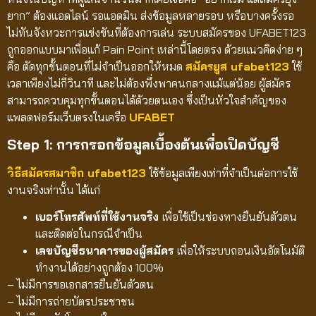
ยาก” ต้องแอดไลน์ รอแอดมิน ส่งข้อมูลหลายรอบ หรือบางครั้งรอ
ไม่ทันจังหวะการแข่งขันที่ต้องการเล่น ระบบสมัครของ UFABET123
ถูกออกแบบมาเพื่อแก้ Pain Point เหล่านี้โดยตรง ด้วยแนวคิดง่าย ๆ
คือ ตัดทุกขั้นตอนที่ไม่จำเป็นออกให้หมด
สมัครยูส ufabet123
ใช้
เวลาเพียงไม่กี่วินาที และไม่ต้องพึ่งพาคนกลางแม้แต่น้อย ผู้สมัคร
สามารถควบคุมทุกขั้นตอนได้ด้วยตนเอง ซึ่งเป็นหัวใจสำคัญของ
แพลตฟอร์มเว็บตรงในเครือ
UFABET
Step 1: การกรอกข้อมูลเบื้องต้นเพื่อเปิดบัญชี
วิธีสมัครสมาชิก ufabet123
ใช้ข้อมูลเพียงเท่าที่จำเป็นต่อการใช้
งานจริงเท่านั้น ได้แก่
เบอร์โทรศัพท์ที่ใช้งานจริง
เพื่อใช้เป็นช่องทางยืนยันตัวตน
และติดต่อในกรณีจำเป็น
เลขบัญชีธนาคารของผู้สมัคร
เพื่อให้ระบบถอนเงินอัตโนมัติ
ทำงานได้อย่างถูกต้อง 100%
– ไม่มีการขอเอกสารยืนยันตัวตน
– ไม่มีการถ่ายบัตรประชาชน