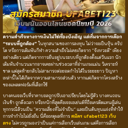
ความสำเร็จทางการเงินไม่ใช่เรื่องบังเอิญ แต่เริ่มจากการเลือก
“ระบบที่ถูกต้อง”
ในทุกสนามของการลงทุน ไม่ว่าจะเป็นหุ้น คริป
โต หรือการเดิมพันกีฬา ความสำเร็จไม่เคยเกิดจาก “จังหวะดี” เพียง
อย่างเดียว แต่เกิดจากการยืนอยู่บนระบบที่ถูกต้องตั้งแต่วันแรก นัก
เดิมพันจำนวนมากอาจเคยผ่านช่วงเวลาที่อ่านเกมแม่น วิเคราะห์
ขาด แต่สุดท้ายกลับไม่สามารถต่อยอดกำไรได้ในระยะยาว ปัญหา
เหล่านี้ไม่ได้เกิดจากความสามารถส่วนตัว หากแต่เกิดจากโครงสร้าง
ของแพลตฟอร์มที่เลือกใช้
บางคนเจอเว็บที่ราคาบอลถูกปรับเอาเปรียบโดยไม่รู้ตัว บางคนถอน
เงินช้า ถูกดึงเวลา หรือหนักที่สุดคือเจอเอเย่นต์ที่ถือเครดิตแทนผู้เล่น
ทุกกรณีล้วนเป็น “ความเสี่ยงที่ไม่จำเป็น” และเป็นต้นทุนแฝงที่ทำให้
การทำกำไรไม่ยั่งยืน
นี่คือเหตุผลที่การ
สมัคร ufabet123 เว็บ
ตรง
ไม่ควรถูกมองว่าเป็นแค่การเลือกเว็บเล่นเกม แต่คือการเลือก