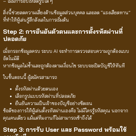
– ไม่มีการอัปโหลดรูปใด ๆ
สิ่งนี้ช่วยลดความเสี่ยงด้านข้อมูลส่วนบุคคล และลด “แรงเสียดทาน”
ที่ทำให้ผู้เล่นรู้สึกลังเลในการเริ่มต้น
Step 2: การยืนยันตัวตนและการตั้งรหัสผ่านที่
ปลอดภัย
เมื่อกรอกข้อมูลครบ ระบบ AI จะทำการตรวจสอบความถูกต้องแบบ
อัตโนมัติ
หากข้อมูลไม่ซ้ำและถูกต้องตามเงื่อนไข ระบบจะเปิดบัญชีให้ทันที
ในขั้นตอนนี้ ผู้สมัครสามารถ
ตั้งรหัสผ่านด้วยตนเอง
เลือกรูปแบบรหัสผ่านที่ปลอดภัย
ยืนยันความเป็นเจ้าของบัญชีอย่างชัดเจน
ข้อดีของการให้ผู้เล่นตั้งรหัสผ่านเองคือ
ไม่มีใครรู้รหัสคุณ นอกจาก
คุณคนเดียว
แม้แต่ทีมงานก็ไม่สามารถเข้าถึงได้
Step 3: การรับ User และ Password พร้อมใช้