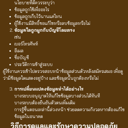
นโยบายที่ดีควรระบุว่า
ข้อมูลถูกใช้เพื่ออะไร
ข้อมูลถูกเก็บไว้นานแค่ไหน
ผู้ใช้งานมีสิทธิ์ขอแก้ไขหรือลบข้อมูลหรือไม่
ข้อมูลใดถูกผูกกับบัญชีโดยตรง
เช่น
เบอร์โทรศัพท์
อีเมล
ชื่อบัญชี
ประวัติการเข้าสู่ระบบ
ผู้ใช้งานควรเข้าไปตรวจสอบหน้าข้อมูลส่วนตัวหลังสมัครเสมอ เพื่อดู
ว่ามีข้อมูลใดแสดงอยู่บ้าง และข้อมูลนั้นถูกต้องหรือไม่
การเปลี่ยนแปลงข้อมูลทำได้อย่างไร
บางระบบอนุญาตให้แก้ไขข้อมูลบางส่วนได้ทันที
บางระบบต้องยืนยันตัวตนเพิ่มเติม
การรู้ขั้นตอนเหล่านี้ล่วงหน้า ช่วยลดความกังวลหากต้องแก้ไข
ข้อมูลในอนาคต
วิธีการดูแลและรักษาความปลอดภัย