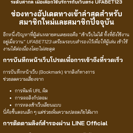
ระดับสากล
เมื่อเลือกใช้บริการกับเว็บตรง UFABET123
ช่องทางอัปเดตทางเข้าล่าสุดสำหรับ
สมาชิกใหม่และสมาชิกปัจจุบัน
อีกหนึ่งปัญหาที่ผู้เล่นหลายคนเคยเจอคือ
“เข้าเว็บไม่ได้ ทั้งที่ยังใช้งาน
อยู่เมื่อวาน”
UFABET123 เตรียมระบบสำรองไว้เพื่อให้ผู้เล่น
เข้าใช้
งานได้ต่อเนื่องโดยไม่สะดุด
การบันทึกหน้าเว็บโปรดเพื่อการเข้าถึงที่รวดเร็ว
การบันทึกหน้าเว็บ (Bookmark) จากลิงก์ทางการ
ช่วยลดความเสี่ยงจาก
การพิมพ์ URL ผิด
การเจอลิงก์ปลอม
การหลงเข้าเว็บเลียนแบบ
นี่คือขั้นตอนเล็ก ๆ แต่ช่วยเพิ่มความปลอดภัยได้มาก
การติดตามลิงก์สำรองผ่าน LINE Official