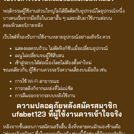
พฤติกรรมผู้ใช้งานส่วนใหญ่ไม่ได้ยึดติดกับอุปกรณ์ใดอุปกรณ์หนึ่ง
บางคนเริ่มจากมือถือในเวลาสั้น ๆ และกลับมาใช้งานต่อบน
คอมพิวเตอร์ภายหลัง
เว็บไซต์ที่รองรับการใช้งานหลายอุปกรณ์อย่างแท้จริง ควร
แสดงผลครบถ้วน ไม่ตัดฟังก์ชันเมื่อเปลี่ยนอุปกรณ์
เมนูไม่เปลี่ยนจนผู้ใช้สับสน
เข้าสู่ระบบได้ต่อเนื่องโดยไม่ต้องตั้งค่าใหม่
ขณะเดียวกัน ผู้ใช้งานควรระวังความเสี่ยงบนมือถือ เช่น
การใช้ Wi-Fi สาธารณะ
การกดลิงก์จากแหล่งที่ไม่แน่ชัด
การลืมออกจากระบบหลังใช้งาน
ความปลอดภัยหลังสมัครสมาชิก
ufabet123 ที่ผู้ใช้งานควรเข้าใจจริง
หลังจากขั้นตอนการสมัครเสร็จสิ้น สิ่งที่หลายคนมักมองข้ามคือ
“ช่วงหลังสมัคร”
ซึ่งในความเป็นจริง ช่วงนี้คือช่วงที่มีความสำคัญ