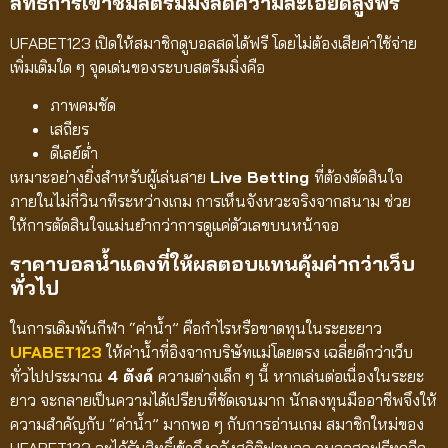
สิทธิ์การเข้าชมสตรีมมิ่งสดความละเอียดสูงฟรี
UFABET123 เปิดให้สมาชิกดูบอลสดได้ฟรี
โดยไม่ต้องเสียค่าใช้จ่าย
เพิ่มเติมใด ๆ
จุดเด่นของระบบสตรีมมิ่งคือ
ภาพคมชัด
เสถียร
ดีเลย์ต่ำ
เหมาะอย่างยิ่งสำหรับผู้เล่นสาย
Live Betting
ที่ต้องตัดสินใจ
ภายในไม่กี่วินาทีระหว่างเกม
การเห็นจังหวะจริงจากสนาม
ช่วย
ให้การตัดสินใจแม่นยำกว่าการดูแค่ตัวเลขบนหน้าจอ
ราคาบอลน้ำแดงที่ให้ผลตอบแทนคุ้มค่ากว่าเว็บ
ทั่วไป
ในการเดิมพันกีฬา “ค่าน้ำ” คือกำไรหรือขาดทุนในระยะยาว
UFABET123
ให้ค่าน้ำที่อิงจากบริษัทแม่โดยตรง
เฉลี่ยดีกว่าเว็บ
ทั่วไปประมาณ
4 ตังค์
ความต่างเล็ก ๆ นี้
หากเล่นต่อเนื่องในระยะ
ยาว จะกลายเป็นความได้เปรียบที่ชัดเจนมาก
นักลงทุนมืออาชีพจึงให้
ความสำคัญกับ “ค่าน้ำ” มากพอ ๆ กับการอ่านเกม
สมาชิกใหม่ของ
UFABET123 จะได้รับสิทธิ์เข้าถึงคลังสถิติฟุตบอล ดูบอลสดฟรีทุกลีก