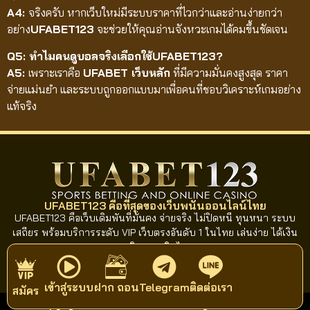
A4:
จริงครับ หากเว็บใหม่มีระบบราคาที่ไวกว่าและอ่านง่ายกว่า
อย่าง
UFABET123
จะช่วยให้คุณอ่านจังหวะเกมได้คมขึ้นชัดเจน
Q5: ทำไมคนดูบอลจริงเลือกใช้UFABET123?
A5:
เพราะเราคือ
UFABET เว็บหลัก
ที่มีความมั่นคงสูงสุด ราคา
จ่ายแม่นยำ และระบบถูกออกแบบมาเพื่อคนที่ชอบวิเคราะห์เกมอย่าง
แท้จริง
UFABET123 คือที่สุดของเว็บพนันออนไลน์ไทย
UFABET123 คือเว็บเดิมพันที่มั่นคง จ่ายจริง ไม่ปิดหนี ทุนหนา ระบบ
เสถียร พร้อมบริการระดับ VIP เว็บตรงอันดับ 1 ในไทย เล่นง่าย ได้เงิน
จริง ถอนเงินไว
เข้าสู่ระบบ
ฝาก ถอน
Telegram
ติดต่อเรา
สมัคร
Copyright 2026 © ufabet123 All Rights Reserved.