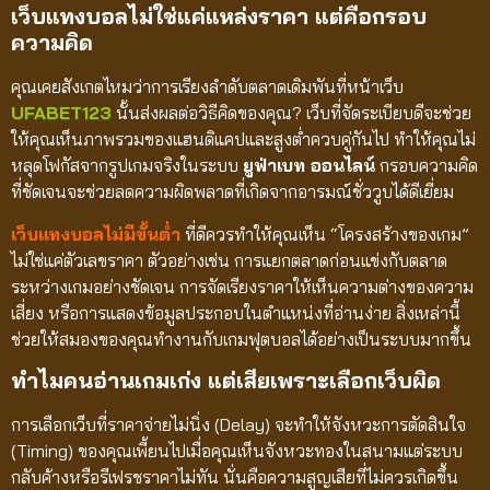
เว็บแทงบอลไม่ใช่แค่แหล่งราคา แต่คือกรอบ
ความคิด
คุณเคยสังเกตไหมว่าการเรียงลำดับตลาดเดิมพันที่หน้าเว็บ
UFABET123
นั้นส่งผลต่อวิธีคิดของคุณ? เว็บที่จัดระเบียบดีจะช่วย
ให้คุณเห็นภาพรวมของแฮนดิแคปและสูงต่ำควบคู่กันไป ทำให้คุณไม่
หลุดโฟกัสจากรูปเกมจริงในระบบ
ยูฟ่าเบท ออนไลน์
กรอบความคิด
ที่ชัดเจนจะช่วยลดความผิดพลาดที่เกิดจากอารมณ์ชั่ววูบได้ดีเยี่ยม
เว็บแทงบอลไม่มีขั้นต่ำ
ที่ดีควรทำให้คุณเห็น “โครงสร้างของเกม”
ไม่ใช่แค่ตัวเลขราคา ตัวอย่างเช่น การแยกตลาดก่อนแข่งกับตลาด
ระหว่างเกมอย่างชัดเจน การจัดเรียงราคาให้เห็นความต่างของความ
เสี่ยง หรือการแสดงข้อมูลประกอบในตำแหน่งที่อ่านง่าย สิ่งเหล่านี้
ช่วยให้สมองของคุณทำงานกับเกมฟุตบอลได้อย่างเป็นระบบมากขึ้น
ทำไมคนอ่านเกมเก่ง แต่เสียเพราะเลือกเว็บผิด
การเลือกเว็บที่ราคาจ่ายไม่นิ่ง (Delay) จะทำให้จังหวะการตัดสินใจ
(Timing) ของคุณเพี้ยนไปเมื่อคุณเห็นจังหวะทองในสนามแต่ระบบ
กลับค้างหรือรีเฟรชราคาไม่ทัน นั่นคือความสูญเสียที่ไม่ควรเกิดขึ้น