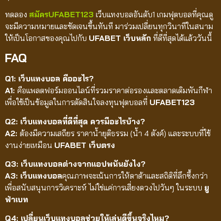
ทดลอง
สมัครUFABET123
เว็บแทงบอลอันดับ1 เกมฟุตบอลที่คุณดู
จะมีความหมายและชัดเจนขึ้นทันที มาร่วมเปลี่ยนทุกวินาทีในสนาม
ให้เป็นโอกาสของคุณไปกับ
UFABET เว็บหลัก
ที่ดีที่สุดได้แล้ววันนี้
FAQ
Q1:
เว็บแทงบอล
คืออะไร?
A1:
คือแพลตฟอร์มออนไลน์ที่รวมราคาต่อรองและตลาดเดิมพันกีฬา
เพื่อใช้เป็นข้อมูลในการตัดสินใจลงทุนฟุตบอลที่
UFABET123
Q2:
เว็บแทงบอลที่ดีที่สุด
ควรมีอะไรบ้าง?
A2:
ต้องมีความเสถียร ราคาน้ำยุติธรรม (น้ำ 4 ตังค์) และระบบที่ใช้
งานง่ายเหมือน
UFABET เว็บตรง
Q3: เว็บแทงบอลต่างจากแอปพนันยังไง?
A3: เว็บแทงบอล
คุณภาพจะเน้นการให้ดาต้าและสถิติที่ลึกซึ้งกว่า
เพื่อสนับสนุนการวิเคราะห์ ไม่ใช่แค่การเสี่ยงดวงไปวันๆ ในระบบ
ยู
ฟ่าเบท
Q4: เปลี่ยนเว็บแทงบอลช่วยให้เล่นดีขึ้นจริงไหม?