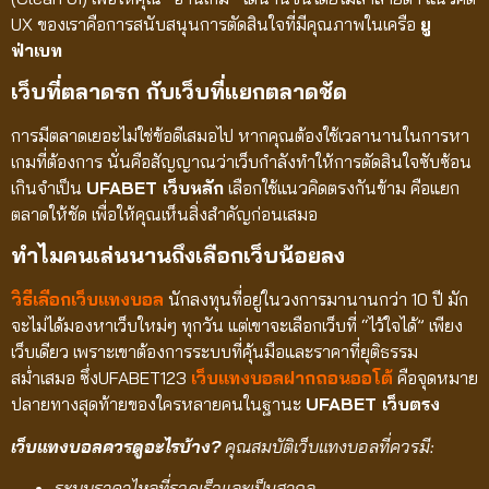
UX ของเราคือการสนับสนุนการตัดสินใจที่มีคุณภาพในเครือ
ยู
ฟ่าเบท
เว็บที่ตลาดรก กับเว็บที่แยกตลาดชัด
การมีตลาดเยอะไม่ใช่ข้อดีเสมอไป หากคุณต้องใช้เวลานานในการหา
เกมที่ต้องการ นั่นคือสัญญาณว่าเว็บกำลังทำให้การตัดสินใจซับซ้อน
เกินจำเป็น
UFABET เว็บหลัก
เลือกใช้แนวคิดตรงกันข้าม คือแยก
ตลาดให้ชัด เพื่อให้คุณเห็นสิ่งสำคัญก่อนเสมอ
ทำไมคนเล่นนานถึงเลือกเว็บน้อยลง
วิธีเลือกเว็บแทงบอล
นักลงทุนที่อยู่ในวงการมานานกว่า 10 ปี มัก
จะไม่ได้มองหาเว็บใหม่ๆ ทุกวัน แต่เขาจะเลือกเว็บที่ “ไว้ใจได้” เพียง
เว็บเดียว เพราะเขาต้องการระบบที่คุ้นมือและราคาที่ยุติธรรม
สม่ำเสมอ ซึ่งUFABET123
เว็บแทงบอลฝากถอนออโต้
คือจุดหมาย
ปลายทางสุดท้ายของใครหลายคนในฐานะ
UFABET เว็บตรง
เว็บแทงบอลควรดูอะไรบ้าง?
คุณสมบัติเว็บแทงบอลที่ควรมี:
ระบบราคาไหลที่รวดเร็วและเป็นสากล