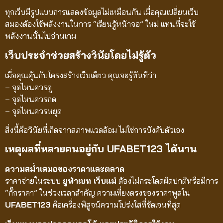
ทุกเว็บมีรูปแบบการแสดงข้อมูลไม่เหมือนกัน เมื่อคุณเปลี่ยนเว็บ
สมองต้องใช้พลังงานในการ “เรียนรู้หน้าจอ” ใหม่ แทนที่จะใช้
พลังงานนั้นไปอ่านเกม
เว็บประจำช่วยสร้างวินัยโดยไม่รู้ตัว
เมื่อคุณคุ้นกับโครงสร้างเว็บเดียว คุณจะรู้ทันทีว่า
– จุดไหนควรดู
– จุดไหนควรกด
– จุดไหนควรหยุด
สิ่งนี้คือวินัยที่เกิดจากสภาพแวดล้อม ไม่ใช่การบังคับตัวเอง
เหตุผลที่หลายคนอยู่กับ UFABET123 ได้นาน
ความสม่ำเสมอของราคาและตลาด
ราคาจ่ายในระบบ
ยูฟ่าเบท เว็บแม่
ต้องไม่กระโดดผิดปกติหรือมีการ
“กั๊กราคา” ในช่วงเวลาสำคัญ ความเที่ยงตรงของราคาพูลใน
UFABET123
คือเครื่องพิสูจน์ความโปร่งใสที่ชัดเจนที่สุด