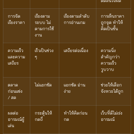
ตัดสินใจผิด
การจัด
เรียงตาม
เรียงตามลำดับ
การเห็นราคา
เรียงราคา
ระบบ ไม่
การอ่านเกม
ถูกจุด ทำให้
ตามการใช้
คิดเป็นขั้น
งาน
ความเร็ว
เร็วเป็นช่วง
เสถียรต่อเนื่อง
ความนิ่ง
และความ
ๆ
สำคัญกว่า
เสถียร
ความเร็ว
วูบวาบ
ตลาด
ไม่แยกชัด
แยกชัด อ่าน
ช่วยให้เลือก
ก่อนแข่ง
ง่าย
จังหวะได้ถูก
/ สด
ผลต่อ
กระตุ้นให้
ทำให้คิดก่อน
เว็บที่ดีไม่เร่ง
อารมณ์ผู้
กดถี่
กด
อารมณ์
เล่น