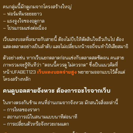
คนกลุ่มนี้มักดูเกมจากโครงสร้างใหญ่
– ฟอร์มทีมระยะยาว
– แรงจูงใจของฤดูกาล
– โปรแกรมแข่งต่อเนื่อง
เว็บแทงบอลที่เหมาะกับสายนี้ ต้องไม่บีบให้ตัดสินใจเร็วเกินไป ต้อง
แสดงตลาดอย่างเป็นลำดับ และไม่เปลี่ยนหน้าจอถี่จนทำให้เสียสมาธิ
ตัวอย่างเช่น หากเว็บแยกตลาดก่อนแข่งกับตลาดสดชัดเจน คนสาย
ภาพรวมจะรู้ทันทีว่า “ตอนนี้ควรดู ไม่ควรกด” ซึ่งเป็นแนวคิดที่
หน้า
UFABET123
เว็บแทงบอลจ่ายสูง
พยายามออกแบบไว้ตั้งแต่
โครงสร้างหลัก
คนดูบอลสายจังหวะ ต้องการอะไรจากเว็บ
ในทางตรงกันข้าม คนที่อ่านเกมจากจังหวะ มักสนใจสิ่งเหล่านี้
– การไหลของราคา
– สถานการณ์ในสนามแบบนาทีต่อนาที
– การเปลี่ยนตัวหรือจังหวะเกมแตก