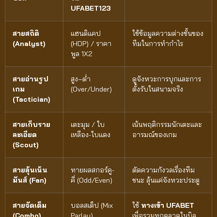
UFABET123
สายสถิติ
แฮนดิแคป
ใช้ข้อมูลความต่างชั้นของ
(Analyst)
(HDP) / ราคา
ทีมในการทำกำไร
พูล 1X2
สายอ่านรูป
สูง–ต่ำ
ดูจังหวะการบุกและการ
เกม
(Over/Under)
ตั้งรับในสนามจริง
(Tactician)
สายเก็บราย
เตะมุม / ใบ
เน้นพฤติกรรมนักเตะและ
ละเอียด
เหลือง-ใบแดง
อารมณ์ของเกม
(Scout)
สายลุ้นเน้น
ทายผลสกอร์คู-
ตัดความกังวลเรื่องทีม
มันส์ (Fan)
คี่ (Odd/Even)
ชนะ ลุ้นแค่จังหวะประตู
สายจัดเต็ม
บอลสเต็ป (Mix
ใช้
ทางเข้า UFABET
(Combo)
Parlay)
เพื่อรวมทุกตลาดในบิล