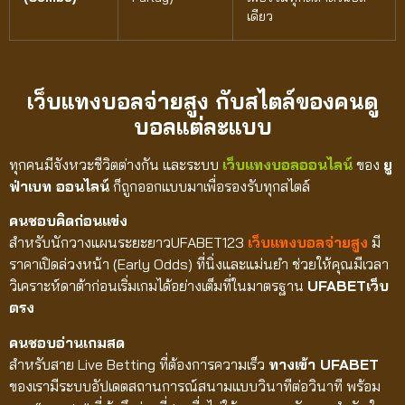
เดียว
เว็บแทงบอลจ่ายสูง
กับสไตล์ของคนดู
บอลแต่ละแบบ
ทุกคนมีจังหวะชีวิตต่างกัน และระบบ
เว็บแทงบอลออนไลน์
ของ
ยู
ฟ่าเบท ออนไลน์
ก็ถูกออกแบบมาเพื่อรองรับทุกสไตล์
คนชอบคิดก่อนแข่ง
สำหรับนักวางแผนระยะยาว
UFABET123
เว็บแทงบอลจ่ายสูง
มี
ราคาเปิดล่วงหน้า (Early Odds) ที่นิ่งและแม่นยำ ช่วยให้คุณมีเวลา
วิเคราะห์ดาต้าก่อนเริ่มเกมได้อย่างเต็มที่ในมาตรฐาน
UFABETเว็บ
ตรง
คนชอบอ่านเกมสด
สำหรับสาย Live Betting ที่ต้องการความเร็ว
ทางเข้า UFABET
ของเรามีระบบอัปเดตสถานการณ์สนามแบบวินาทีต่อวินาที พร้อม