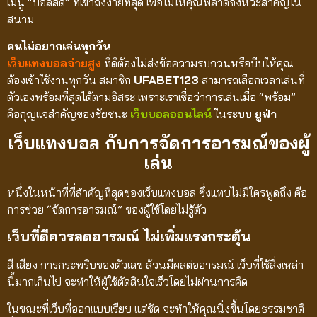
เมนู “บอลสด” ที่เข้าถึงง่ายที่สุด เพื่อไม่ให้คุณพลาดจังหวะสำคัญใน
สนาม
คนไม่อยากเล่นทุกวัน
เว็บแทงบอลจ่ายสูง
ที่ดีต้องไม่ส่งข้อความรบกวนหรือบีบให้คุณ
ต้องเข้าใช้งานทุกวัน สมาชิก
UFABET123
สามารถเลือกเวลาเล่นที่
ตัวเองพร้อมที่สุดได้ตามอิสระ เพราะเราเชื่อว่าการเล่นเมื่อ “พร้อม”
คือกุญแจสำคัญของชัยชนะ
เว็บบอลออนไลน์
ในระบบ
ยูฟ่า
เว็บแทงบอล
กับการจัดการอารมณ์ของผู้
เล่น
หนึ่งในหน้าที่ที่สำคัญที่สุดของเว็บแทงบอล ซึ่งแทบไม่มีใครพูดถึง คือ
การช่วย “จัดการอารมณ์” ของผู้ใช้โดยไม่รู้ตัว
เว็บที่ดีควรลดอารมณ์ ไม่เพิ่มแรงกระตุ้น
สี เสียง การกระพริบของตัวเลข ล้วนมีผลต่ออารมณ์ เว็บที่ใช้สิ่งเหล่า
นี้มากเกินไป จะทำให้ผู้ใช้ตัดสินใจเร็วโดยไม่ผ่านการคิด
ในขณะที่เว็บที่ออกแบบเรียบ แต่ชัด จะทำให้คุณนิ่งขึ้นโดยธรรมชาติ