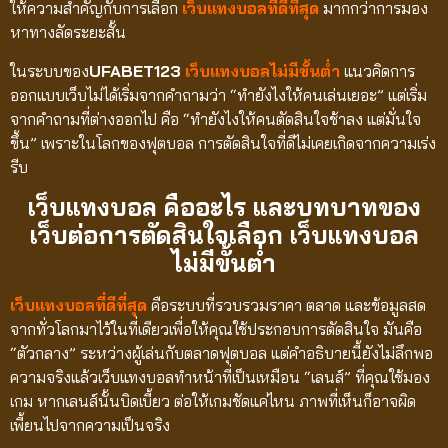
ให้ความสำคัญกับการเลือก
เว็บแทงบอลที่ดีที่สุด
มากกว่าการมอง
หาทางลัดระยะสั้น
ในระบบของ
UFABET123
เว็บแทงบอลไม่มีขั้นต่ำ
แนวคิดการ
ออกแบบเว็บไม่ได้เริ่มจากคำถามว่า “ทำยังไงให้คนเล่นเยอะ” แต่เริ่ม
จากคำถามที่ต่างออกไป คือ “ทำยังไงให้คนตัดสินใจช้าลง แต่มั่นใจ
ขึ้น” เพราะในโลกของฟุตบอล การตัดสินใจที่ดีไม่เคยเกิดจากความเร่ง
รีบ
เว็บแทงบอล
คืออะไร และบทบาทของ
เว็บต่อการตัดสินใจเลือก
เว็บแทงบอล
ไม่มีขั้นต่ำ
เว็บแทงบอลที่ดีที่สุด
คือระบบที่รวบรวมราคา ตลาด และข้อมูลสด
จากทั่วโลกมาไว้ในที่เดียวเพื่อให้คุณใช้ประกอบการตัดสินใจ มันคือ
“ตัวกลาง” ระหว่างผู้เล่นกับตลาดฟุตบอล แต่คำอธิบายนี้ยังไม่ลึกพอ
ความจริงแล้วเว็บแทงบอลทำหน้าที่เป็นเหมือน “เลนส์” ที่คุณใช้มอง
เกม หากเลนส์นั้นบิดเบี้ยว ต่อให้เกมชัดแค่ไหน ภาพที่เห็นก็อาจผิด
เพี้ยนไปจากความเป็นจริง